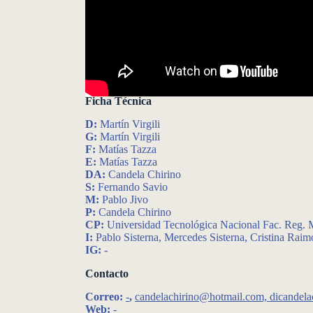
Ficha Técnica
D:
Martín Virgili
G:
Martín Virgili
F:
Matías Tazza
E:
Matías Tazza
DA:
Candela Chirino
S:
Fernando Savio
M:
Pablo Jivo
P:
Candela Chirino
CP:
Universidad Tecnológica Nacional Fac. Reg. Ma
I:
Pablo Sisterna, Mercedes Sisterna, Cristina Raim
IG:
-
Contacto
Correo:
-
,
candelachirino@hotmail.com, dicandel
Web:
-