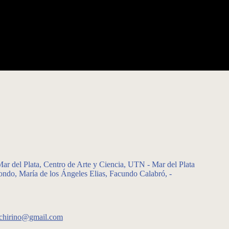
r del Plata, Centro de Arte y Ciencia, UTN - Mar del Plata
ondo, María de los Ángeles Elias, Facundo Calabró, -
achirino@gmail.com